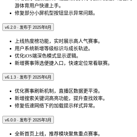
游体育用户快速上手。
修复部分小屏机型按钮显示异常问题。
v6.2.0 · 发布于 2025年8月
上线热度榜功能，实时展示高人气赛事。
用户系统新增等级标识与成长轨迹。
优化iOS端深色模式显示逻辑。
新增赛事筛选便捷入口，快速定位常看联赛。
v6.1.3 · 发布于 2025年6月
优化赛事刷新机制，直播区数据更平滑。
新增搜索关键词高亮功能，提升查找效率。
修复低速网络下的加载提示样式异常。
v6.0.0 · 发布于 2025年3月
全新首页上线，推荐模块聚焦重点赛事。