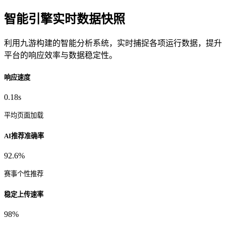
智能引擎实时数据快照
利用九游构建的智能分析系统，实时捕捉各项运行数据，提升
平台的响应效率与数据稳定性。
响应速度
0.18s
平均页面加载
AI推荐准确率
92.6%
赛事个性推荐
稳定上传速率
98%