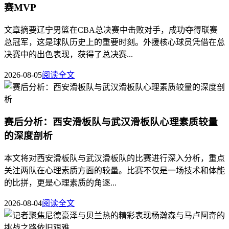
赛MVP
文章摘要辽宁男篮在CBA总决赛中击败对手，成功夺得联赛
总冠军，这是球队历史上的重要时刻。外援核心球员凭借在总
决赛中的出色表现，获得了总决赛...
2026-08-05
阅读全文
赛后分析：西安滑板队与武汉滑板队心理素质较量
的深度剖析
本文将对西安滑板队与武汉滑板队的比赛进行深入分析，重点
关注两队在心理素质方面的较量。比赛不仅是一场技术和体能
的比拼，更是心理素质的角逐...
2026-08-04
阅读全文