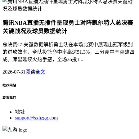
腾讯NBA直播无插件呈现勇士对阵凯尔特人总决赛
关键战况及球员数据统计
总决赛G5关键数据解析勇士队在本场比赛中展现出冠军级别
的进攻效率，全队投篮命中率高达51.3%，三分命中率突破四
成。库里延续火热手感，全场26投1...
2026-07-31
阅读全文
推荐网站
联系我们
地址
support@sxhzgg.com