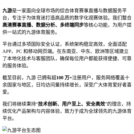
九游
是一家面向全球市场的综合体育赛事直播与数据服务平
台，专注于为体育迷打造高品质的数字化观赛体验。我们整合
高清赛事直播、数据分析、多终端同步
等核心功能，为用户提
供一站式的九游体育服务。
平台通过多项国际安全认证，系统架构稳定高效，全面适配
APP、PC 和移动网页端。在东南亚、中东、欧洲等区域建立
了本地化技术与客服团队，确保每位用户都能获得便捷、可靠
的服务体验。
截至目前，九游 已拥有超
100 万+
注册用户，服务网络覆盖十
余国家与地区，日均访问量持续增长，深受广大体育爱好者喜
爱。
我们将继续秉持“
技术创新、用户至上、安全高效
”的理念，持
续优化产品架构与内容体验，致力于成为全球领先的九游体育
平台。